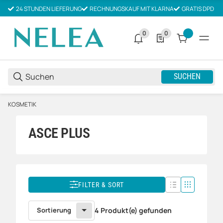
24 STUNDEN LIEFERUNG
RECHNUNGSKAUF MIT KLARNA
GRATIS DPD V
0
0
0 neue Notifizierungen
0 Produkte in der List
SUCHEN
KOSMETIK
ASCE PLUS
FILTER & SORT
Sortierung
4 Produkt(e) gefunden