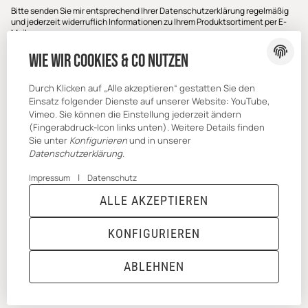
Bitte senden Sie mir entsprechend Ihrer
Datenschutzerklärung
regelmäßig
und jederzeit widerruflich Informationen zu Ihrem Produktsortiment per E-
Mail zu.
E-Mail-Adresse
Wie wir Cookies & Co nutzen
ABONNIEREN
Durch Klicken auf „Alle akzeptieren“ gestatten Sie den
Einsatz folgender Dienste auf unserer Website: YouTube,
Vimeo. Sie können die Einstellung jederzeit ändern
(Fingerabdruck-Icon links unten). Weitere Details finden
Sie unter
Konfigurieren
und in unserer
Datenschutzerklärung
.
|
Impressum
Datenschutz
ALLE AKZEPTIEREN
* Alle Preise inkl. gesetzlicher USt., zzgl.
Versand
Powered by
JTL-Shop
|
TECHNIK JTL-Shop Template
KONFIGURIEREN
VERTRAG WIDERRUFEN
ABLEHNEN
ANMELDEN
MENÜ
WARENKORB