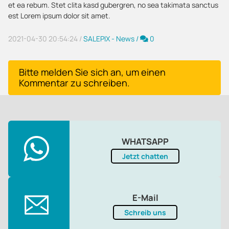
et ea rebum. Stet clita kasd gubergren, no sea takimata sanctus
est Lorem ipsum dolor sit amet.
Kommentare
2021-04-30 20:54:24
/
SALEPIX - News
/
0
x
Bitte melden Sie sich an, um einen
Kommentar zu schreiben.
WHATSAPP
Jetzt chatten
E-Mail
Schreib uns