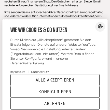
nächsten Einkauf in unserem Shop. Den Gutschein erhalten Sie per Email
nach der erfolgreichen Bestätigung Ihrer Email-Adresse.
Bitte senden Sie mir entsprechend Ihrer
Datenschutzerklärung
regelmäßig
und jederzeit widerruflich Informationen zu Ihrem Produktsortiment per E-
Mail zu.
E-Mail-Adresse
Wie wir Cookies & Co nutzen
ABONNIEREN
Durch Klicken auf „Alle akzeptieren“ gestatten Sie den
Einsatz folgender Dienste auf unserer Website: YouTube,
Vimeo. Sie können die Einstellung jederzeit ändern
(Fingerabdruck-Icon links unten). Weitere Details finden
Sie unter
Konfigurieren
und in unserer
Datenschutzerklärung
.
|
Impressum
Datenschutz
ALLE AKZEPTIEREN
* Alle Preise inkl. gesetzlicher USt., zzgl.
Versand
Powered by
JTL-Shop
|
TECHNIK JTL-Shop Template
KONFIGURIEREN
VERTRAG WIDERRUFEN
ABLEHNEN