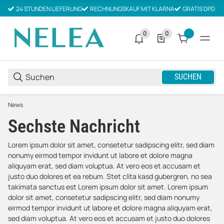
24 STUNDEN LIEFERUNG
RECHNUNGSKAUF MIT KLARNA
GRATIS DPD V
0
0
0 neue Notifizierungen
0 Produkte in der List
SUCHEN
News
Sechste Nachricht
Lorem ipsum dolor sit amet, consetetur sadipscing elitr, sed diam
nonumy eirmod tempor invidunt ut labore et dolore magna
aliquyam erat, sed diam voluptua. At vero eos et accusam et
justo duo dolores et ea rebum. Stet clita kasd gubergren, no sea
takimata sanctus est Lorem ipsum dolor sit amet. Lorem ipsum
dolor sit amet, consetetur sadipscing elitr, sed diam nonumy
eirmod tempor invidunt ut labore et dolore magna aliquyam erat,
sed diam voluptua. At vero eos et accusam et justo duo dolores