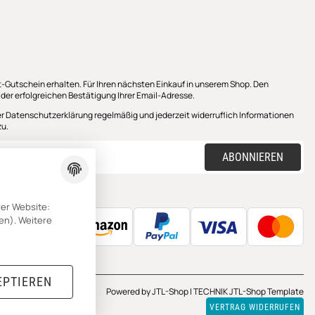
-Gutschein erhalten. Für Ihren nächsten Einkauf in unserem Shop. Den
 der erfolgreichen Bestätigung Ihrer Email-Adresse.
er
Datenschutzerklärung
regelmäßig und jederzeit widerruflich Informationen
zu.
ABONNIEREN
rer Website:
en). Weitere
EPTIEREN
Powered by
JTL-Shop
|
TECHNIK JTL-Shop Template
VERTRAG WIDERRUFEN