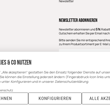
Newsletter
Newsletter Abonnieren
5%
Newsletter abonnieren und
Rabatt
Gutschein erhalten Sie per Email nach
Bitte senden Sie mir entsprechend Ihr
zu Ihrem Produktsortiment per E-Mail 
E-Mail-Adresse
ies & Co nutzen
f „Alle akzeptieren“ gestatten Sie den Einsatz folgender Dienste auf unse
Sie können die Einstellung jederzeit ändern (Fingerabdruck-Icon links unt
ie unter
Konfigurieren
und in unserer
Datenschutzerklärung
.
tenschutz
EHNEN
KONFIGURIEREN
ALLE AKZ