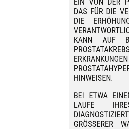
EIN VON DER P
DAS FÜR DIE V
DIE ERHÖHUNG
VERANTWORTLI
KANN AUF BÖ
PROSTATAKREB
ERKRANKUN
PROSTATAHYP
HINWEISEN.
BEI ETWA EIN
LAUFE IHRE
DIAGNOSTIZIE
GRÖSSERER WAH