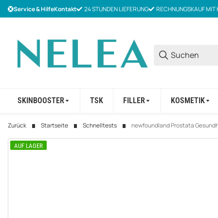
Service & Hilfe
Kontakt
24 STUNDEN LIEFERUNG
RECHNUNGSKAUF MIT 
SKINBOOSTER
TSK
FILLER
KOSMETIK
Zurück
Startseite
Schnelltests
newfoundland Prostata Gesundhei
AUF LAGER