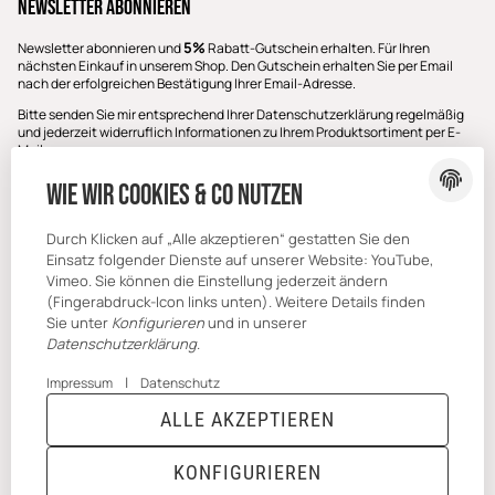
Newsletter Abonnieren
5%
Newsletter abonnieren und
Rabatt-Gutschein erhalten. Für Ihren
nächsten Einkauf in unserem Shop. Den Gutschein erhalten Sie per Email
nach der erfolgreichen Bestätigung Ihrer Email-Adresse.
Bitte senden Sie mir entsprechend Ihrer
Datenschutzerklärung
regelmäßig
und jederzeit widerruflich Informationen zu Ihrem Produktsortiment per E-
Mail zu.
E-Mail-Adresse
Wie wir Cookies & Co nutzen
ABONNIEREN
Durch Klicken auf „Alle akzeptieren“ gestatten Sie den
Einsatz folgender Dienste auf unserer Website: YouTube,
Vimeo. Sie können die Einstellung jederzeit ändern
(Fingerabdruck-Icon links unten). Weitere Details finden
Sie unter
Konfigurieren
und in unserer
Datenschutzerklärung
.
|
Impressum
Datenschutz
ALLE AKZEPTIEREN
* Alle Preise inkl. gesetzlicher USt., zzgl.
Versand
Powered by
JTL-Shop
|
TECHNIK JTL-Shop Template
KONFIGURIEREN
VERTRAG WIDERRUFEN