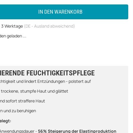
IN DEN WARENKORB
 - 3 Werktage
(DE - Ausland abweichend)
n geladen ...
IERENDE FEUCHTIGKEITSPFLEGE
htigkeit und lindert Entzündungen - polstert auf
rt trockene, stumpfe Haut und glättet
und sofort straffere Haut
rn und zu beruhigen
elegt:
r Anwendungsdauer -
56% Steigerung der Elastinproduktion