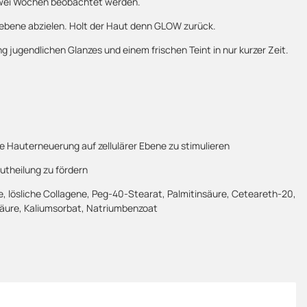
 zwei Wochen beobachtet werden.
tebene abzielen. Holt der Haut denn GLOW zurück.
 jugendlichen Glanzes und einem frischen Teint in nur kurzer Zeit.
ie Hauterneuerung auf zellulärer Ebene zu stimulieren
autheilung zu fördern
ure, lösliche Collagene, Peg-40-Stearat, Palmitinsäure, Ceteareth-20,
nsäure, Kaliumsorbat, Natriumbenzoat