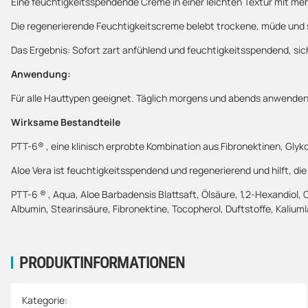
Eine feuchtigkeitsspendende Creme in einer leichten Textur mit m
Die regenerierende Feuchtigkeitscreme belebt trockene, müde und s
Das Ergebnis: Sofort zart anfühlend und feuchtigkeitsspendend, sich
Anwendung:
Für alle Hauttypen geeignet. Täglich morgens und abends anwenden. 
Wirksame Bestandteile
PTT-6® , eine klinisch erprobte Kombination aus Fibronektinen, Glyk
Aloe Vera ist feuchtigkeitsspendend und regenerierend und hilft, di
PTT-6 ®️ , Aqua, Aloe Barbadensis Blattsaft, Ölsäure, 1,2-Hexandiol,
Albumin, Stearinsäure, Fibronektine, Tocopherol, Duftstoffe, Kaliu
PRODUKTINFORMATIONEN
Produkteigenschaft
Wert
Kategorie: