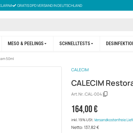
KLARNA
GRATIS DPD VERSAND IN DEUTSCHLAND
MESO & PEELINGS
SCHNELLTESTS
DESINFEKTIO
eam 50ml
CALECIM
CALECIM Restora
Art.Nr.:
CAL-004
164,00 €
inkl. 19% USt.
Versandkostenfreie Lie
Netto:
137,82
€