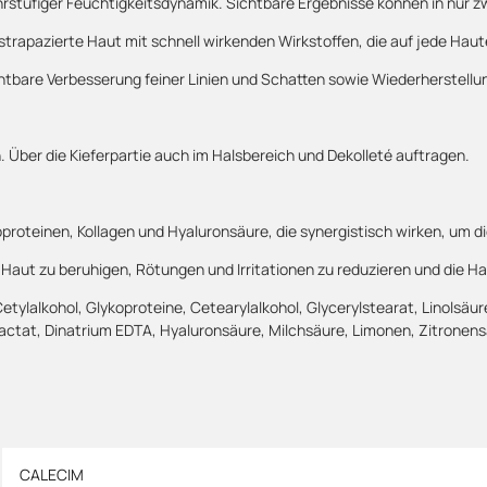
ehrstufiger Feuchtigkeitsdynamik. Sichtbare Ergebnisse können in nur
trapazierte Haut mit schnell wirkenden Wirkstoffen, die auf jede Hau
tbare Verbesserung feiner Linien und Schatten sowie Wiederherstellung
Über die Kieferpartie auch im Halsbereich und Dekolleté auftragen.
oproteinen, Kollagen und Hyaluronsäure, die synergistisch wirken, um d
e Haut zu beruhigen, Rötungen und Irritationen zu reduzieren und die H
 Cetylalkohol, Glykoproteine, Cetearylalkohol, Glycerylstearat, Linolsä
mlactat, Dinatrium EDTA, Hyaluronsäure, Milchsäure, Limonen, Zitrone
CALECIM