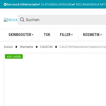
Service & Hilfe
Kontakt
24 STUNDEN LIEFERUNG
RECHNUNGSKAUF MIT 
SKINBOOSTER
TSK
FILLER
KOSMETIK
Zurück
Startseite
CALECIM
CALECIM Restorative Hydration Cr
AUF LAGER