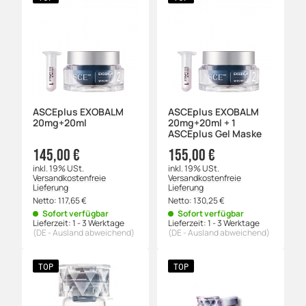
ASCEplus EXOBALM
ASCEplus EXOBALM
20mg+20ml
20mg+20ml + 1
ASCEplus Gel Maske
145,00 €
155,00 €
inkl. 19% USt.
inkl. 19% USt.
Versandkostenfreie
Versandkostenfreie
Lieferung
Lieferung
Netto:
117,65
€
Netto:
130,25
€
Sofort verfügbar
Sofort verfügbar
Lieferzeit:
1 - 3 Werktage
Lieferzeit:
1 - 3 Werktage
(DE - Ausland abweichend)
(DE - Ausland abweichend)
TOP
TOP