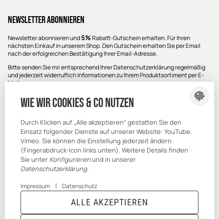
Newsletter Abonnieren
5%
Newsletter abonnieren und
Rabatt-Gutschein erhalten. Für Ihren
nächsten Einkauf in unserem Shop. Den Gutschein erhalten Sie per Email
nach der erfolgreichen Bestätigung Ihrer Email-Adresse.
Bitte senden Sie mir entsprechend Ihrer
Datenschutzerklärung
regelmäßig
und jederzeit widerruflich Informationen zu Ihrem Produktsortiment per E-
Mail zu.
E-Mail-Adresse
Wie wir Cookies & Co nutzen
ABONNIEREN
Durch Klicken auf „Alle akzeptieren“ gestatten Sie den
Einsatz folgender Dienste auf unserer Website: YouTube,
Vimeo. Sie können die Einstellung jederzeit ändern
(Fingerabdruck-Icon links unten). Weitere Details finden
Sie unter
Konfigurieren
und in unserer
Datenschutzerklärung
.
|
Impressum
Datenschutz
ALLE AKZEPTIEREN
* Alle Preise inkl. gesetzlicher USt., zzgl.
Versand