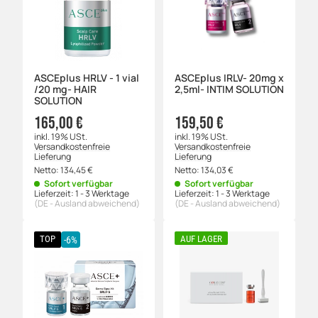
ASCEplus HRLV - 1 vial
ASCEplus IRLV- 20mg x
/20 mg- HAIR
2,5ml- INTIM SOLUTION
SOLUTION
165,00 €
159,50 €
inkl. 19% USt.
inkl. 19% USt.
Versandkostenfreie
Versandkostenfreie
Lieferung
Lieferung
Netto:
134,45
€
Netto:
134,03
€
Sofort verfügbar
Sofort verfügbar
Lieferzeit:
1 - 3 Werktage
Lieferzeit:
1 - 3 Werktage
(DE - Ausland abweichend)
(DE - Ausland abweichend)
TOP
AUF LAGER
-6%