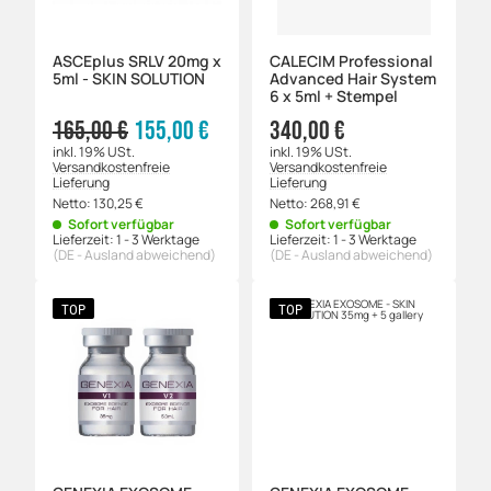
ASCEplus SRLV 20mg x
CALECIM Professional
5ml - SKIN SOLUTION
Advanced Hair System
6 x 5ml + Stempel
165,00 €
155,00 €
340,00 €
inkl. 19% USt.
inkl. 19% USt.
Versandkostenfreie
Versandkostenfreie
Lieferung
Lieferung
Netto:
130,25
€
Netto:
268,91
€
Sofort verfügbar
Sofort verfügbar
Lieferzeit:
1 - 3 Werktage
Lieferzeit:
1 - 3 Werktage
(DE - Ausland abweichend)
(DE - Ausland abweichend)
TOP
TOP